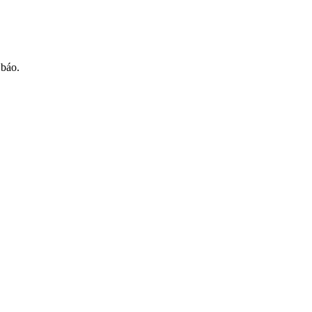
 báo.
i bước, vào đúng cổng và đối soá