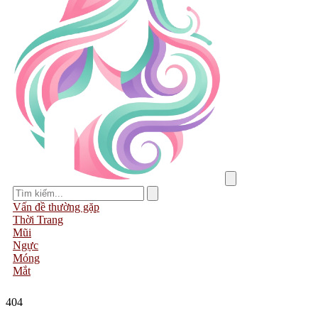
Vấn đề thường gặp
Thời Trang
Mũi
Ngực
Móng
Mắt
404