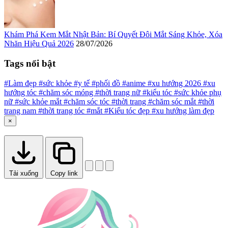
Khám Phá Kem Mắt Nhật Bản: Bí Quyết Đôi Mắt Sáng Khỏe, Xóa
Nhăn Hiệu Quả 2026
28/07/2026
Tags nổi bật
#Làm đẹp
#sức khỏe
#y tế
#phối đồ
#anime
#xu hướng 2026
#xu
hướng tóc
#chăm sóc móng
#thời trang nữ
#kiểu tóc
#sức khỏe phụ
nữ
#sức khỏe mắt
#chăm sóc tóc
#thời trang
#chăm sóc mắt
#thời
trang nam
#thời trang tóc
#mắt
#Kiểu tóc đẹp
#xu hướng làm đẹp
×
Tải xuống
Copy link