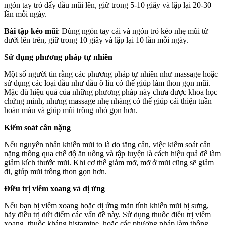
ngón tay trỏ đẩy đầu mũi lên, giữ trong 5-10 giây và lặp lại 20-30
lần mỗi ngày.
Bài tập kéo mũi
: Dùng ngón tay cái và ngón trỏ kéo nhẹ mũi từ
dưới lên trên, giữ trong 10 giây và lặp lại 10 lần mỗi ngày.
Sử dụng phương pháp tự nhiên
Một số người tin rằng các phương pháp tự nhiên như massage hoặc
sử dụng các loại dầu như dầu ô liu có thể giúp làm thon gọn mũi.
Mặc dù hiệu quả của những phương pháp này chưa được khoa học
chứng minh, nhưng massage nhẹ nhàng có thể giúp cải thiện tuần
hoàn máu và giúp mũi trông nhỏ gọn hơn.
Kiểm soát cân nặng
Nếu nguyên nhân khiến mũi to là do tăng cân, việc kiểm soát cân
nặng thông qua chế độ ăn uống và tập luyện là cách hiệu quả để làm
giảm kích thước mũi. Khi cơ thể giảm mỡ, mỡ ở mũi cũng sẽ giảm
đi, giúp mũi trông thon gọn hơn.
Điều trị viêm xoang và dị ứng
Nếu bạn bị viêm xoang hoặc dị ứng mãn tính khiến mũi bị sưng,
hãy điều trị dứt điểm các vấn đề này. Sử dụng thuốc điều trị viêm
xoang, thuốc kháng histamine, hoặc các phương pháp làm thông