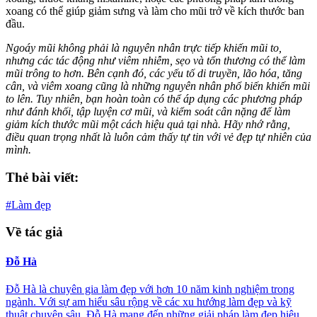
xoang có thể giúp giảm sưng và làm cho mũi trở về kích thước ban
đầu.
Ngoáy mũi không phải là nguyên nhân trực tiếp khiến mũi to,
nhưng các tác động như viêm nhiễm, sẹo và tổn thương có thể làm
mũi trông to hơn. Bên cạnh đó, các yếu tố di truyền, lão hóa, tăng
cân, và viêm xoang cũng là những nguyên nhân phổ biến khiến mũi
to lên. Tuy nhiên, bạn hoàn toàn có thể áp dụng các phương pháp
như đánh khối, tập luyện cơ mũi, và kiểm soát cân nặng để làm
giảm kích thước mũi một cách hiệu quả tại nhà. Hãy nhớ rằng,
điều quan trọng nhất là luôn cảm thấy tự tin với vẻ đẹp tự nhiên của
mình.
Thẻ bài viết:
#Làm đẹp
Về tác giả
Đỗ Hà
Đỗ Hà là chuyên gia làm đẹp với hơn 10 năm kinh nghiệm trong
ngành. Với sự am hiểu sâu rộng về các xu hướng làm đẹp và kỹ
thuật chuyên sâu, Đỗ Hà mang đến những giải pháp làm đẹp hiệu