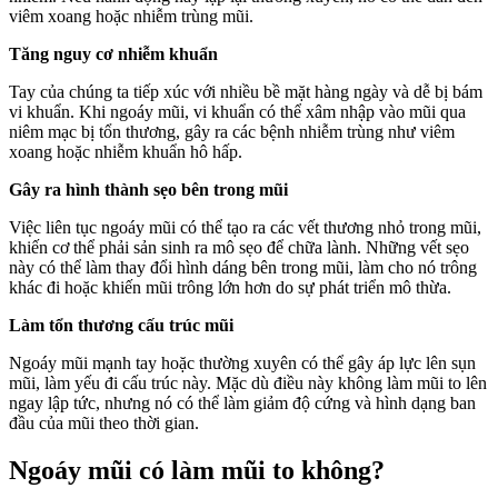
viêm xoang hoặc nhiễm trùng mũi.
Tăng nguy cơ nhiễm khuẩn
Tay của chúng ta tiếp xúc với nhiều bề mặt hàng ngày và dễ bị bám
vi khuẩn. Khi ngoáy mũi, vi khuẩn có thể xâm nhập vào mũi qua
niêm mạc bị tổn thương, gây ra các bệnh nhiễm trùng như viêm
xoang hoặc nhiễm khuẩn hô hấp.
Gây ra hình thành sẹo bên trong mũi
Việc liên tục ngoáy mũi có thể tạo ra các vết thương nhỏ trong mũi,
khiến cơ thể phải sản sinh ra mô sẹo để chữa lành. Những vết sẹo
này có thể làm thay đổi hình dáng bên trong mũi, làm cho nó trông
khác đi hoặc khiến mũi trông lớn hơn do sự phát triển mô thừa.
Làm tổn thương cấu trúc mũi
Ngoáy mũi mạnh tay hoặc thường xuyên có thể gây áp lực lên sụn
mũi, làm yếu đi cấu trúc này. Mặc dù điều này không làm mũi to lên
ngay lập tức, nhưng nó có thể làm giảm độ cứng và hình dạng ban
đầu của mũi theo thời gian.
Ngoáy mũi có làm mũi to không?