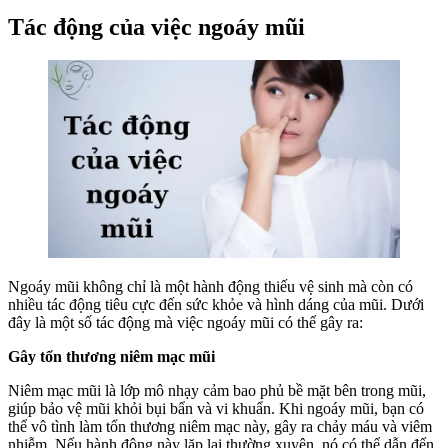
Tác động của việc ngoáy mũi
Ngoáy mũi không chỉ là một hành động thiếu vệ sinh mà còn có
nhiều tác động tiêu cực đến sức khỏe và hình dáng của mũi. Dưới
đây là một số tác động mà việc ngoáy mũi có thể gây ra:
Gây tổn thương niêm mạc mũi
Niêm mạc mũi là lớp mô nhạy cảm bao phủ bề mặt bên trong mũi,
giúp bảo vệ mũi khỏi bụi bẩn và vi khuẩn. Khi ngoáy mũi, bạn có
thể vô tình làm tổn thương niêm mạc này, gây ra chảy máu và viêm
nhiễm. Nếu hành động này lặp lại thường xuyên, nó có thể dẫn đến