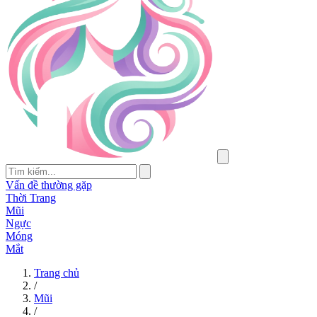
Vấn đề thường gặp
Thời Trang
Mũi
Ngực
Móng
Mắt
Trang chủ
/
Mũi
/