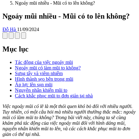
Ngoáy mũi nhiều - Mũi có to lên không?
Ngoáy mũi nhiều - Mũi có to lên không?
Đỗ Hà
11/09/2024
Mục lục
Tác động của việc ngoáy mũi
Ngoáy mũi có làm mũi to không?
Sưng tấy và viêm nhiễm
Hình thành sẹo bên trong mũi
Áp lực lên sụn mũi
Nguyên nhân khiến mũi to
Cách khắc phục mũi to đơn giản tại nhà
Việc ngoáy mũi có lẽ là một thói quen khó bỏ đối với nhiều người.
Tuy nhiên, có một câu hỏi mà nhiều người thường thắc mắc: ngoáy
mũi có làm mũi to không? Trong bài viết này, chúng ta sẽ cùng
khám phá tác động của việc ngoáy mũi đối với hình dáng mũi,
nguyên nhân khiến mũi to lên, và các cách khắc phục mũi to đơn
giản có thể tại nhà.