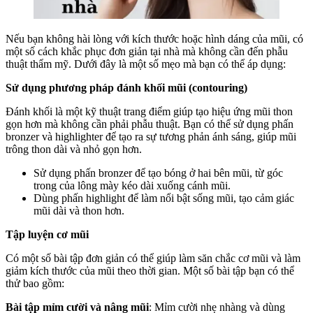
Nếu bạn không hài lòng với kích thước hoặc hình dáng của mũi, có
một số cách khắc phục đơn giản tại nhà mà không cần đến phẫu
thuật thẩm mỹ. Dưới đây là một số mẹo mà bạn có thể áp dụng:
Sử dụng phương pháp đánh khối mũi (contouring)
Đánh khối là một kỹ thuật trang điểm giúp tạo hiệu ứng mũi thon
gọn hơn mà không cần phải phẫu thuật. Bạn có thể sử dụng phấn
bronzer và highlighter để tạo ra sự tương phản ánh sáng, giúp mũi
trông thon dài và nhỏ gọn hơn.
Sử dụng phấn bronzer để tạo bóng ở hai bên mũi, từ góc
trong của lông mày kéo dài xuống cánh mũi.
Dùng phấn highlight để làm nổi bật sống mũi, tạo cảm giác
mũi dài và thon hơn.
Tập luyện cơ mũi
Có một số bài tập đơn giản có thể giúp làm săn chắc cơ mũi và làm
giảm kích thước của mũi theo thời gian. Một số bài tập bạn có thể
thử bao gồm:
Bài tập mỉm cười và nâng mũi
: Mỉm cười nhẹ nhàng và dùng