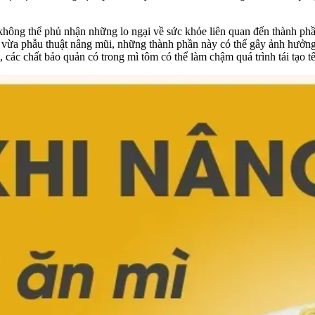
 không thể phủ nhận những lo ngại về sức khỏe liên quan đến thành ph
i vừa phẫu thuật nâng mũi, những thành phần này có thể gây ảnh hưởng
a, các chất bảo quản có trong mì tôm có thể làm chậm quá trình tái tạo t