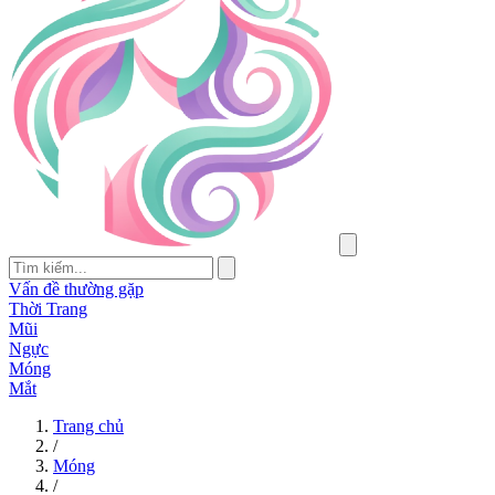
Vấn đề thường gặp
Thời Trang
Mũi
Ngực
Móng
Mắt
Trang chủ
/
Móng
/