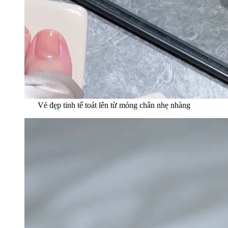
Vẻ đẹp tinh tế toát lên từ móng chân nhẹ nhàng