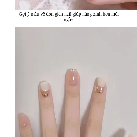
Gợi ý mẫu vẽ đơn giản nail giúp nàng xinh hơn mỗi
ngày