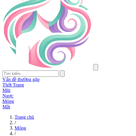
Vấn đề thường gặp
Thời Trang
Mũi
Ngực
Móng
Mắt
Trang chủ
/
Móng
/