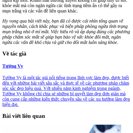
ngừa kịp thời. Khám mắt thường xuyên không chỉ giúp duy trì sức
khỏe mắt mà còn ngăn ngừa các tình trạng tiềm ẩn có thể gây ra
mụn trắng và các vấn đề liên quan khác.
Hy vọng qua bài viết này, bạn đã có được cái nhìn tổng quan về
nguyên nhân, cách khắc phục và biện pháp phòng ngừa tình trạng
mụn trắng nhỏ ở mí mắt. Việc hiểu rõ và áp dụng đúng các phương
pháp chăm sóc mắt sẽ giúp bạn bảo vệ sức khỏe đôi mắt, ngăn
ngừa các vấn đề khó chịu và giữ cho đôi mắt luôn sáng khỏe.
Về tác giả
Tường Vy
Tường Vy là một tác giả nổi tiếng trong lĩnh vực làm đẹp, được biết
đến với những bài viết sâu sắc và thực tế về các phương pháp chăm
sóc sắc đẹp hiệu quả. Với nhiều năm kinh nghiệm trong ngành,
Tường Vy không chỉ chia sẻ những bí quyết làm đẹp đơn giản mà
còn cung cấp những kiến thức chuyên sâu về các xu hướng làm đẹp
hiện đại.
Bài viết liên quan