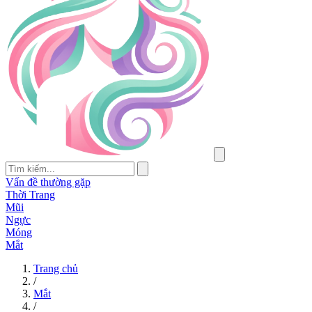
Vấn đề thường gặp
Thời Trang
Mũi
Ngực
Móng
Mắt
Trang chủ
/
Mắt
/