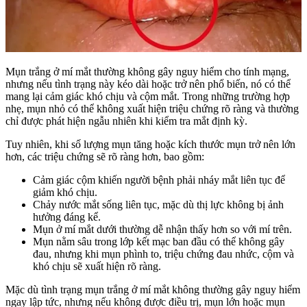
Mụn trắng ở mí mắt thường không gây nguy hiểm cho tính mạng,
nhưng nếu tình trạng này kéo dài hoặc trở nên phổ biến, nó có thể
mang lại cảm giác khó chịu và cộm mắt. Trong những trường hợp
nhẹ, mụn nhỏ có thể không xuất hiện triệu chứng rõ ràng và thường
chỉ được phát hiện ngẫu nhiên khi kiểm tra mắt định kỳ.
Tuy nhiên, khi số lượng mụn tăng hoặc kích thước mụn trở nên lớn
hơn, các triệu chứng sẽ rõ ràng hơn, bao gồm:
Cảm giác cộm khiến người bệnh phải nháy mắt liên tục để
giảm khó chịu.
Chảy nước mắt sống liên tục, mặc dù thị lực không bị ảnh
hưởng đáng kể.
Mụn ở mí mắt dưới thường dễ nhận thấy hơn so với mí trên.
Mụn nằm sâu trong lớp kết mạc ban đầu có thể không gây
đau, nhưng khi mụn phình to, triệu chứng đau nhức, cộm và
khó chịu sẽ xuất hiện rõ ràng.
Mặc dù tình trạng mụn trắng ở mí mắt không thường gây nguy hiểm
ngay lập tức, nhưng nếu không được điều trị, mụn lớn hoặc mụn