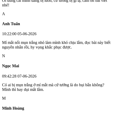
Ôi đúng cái mình đang bị luôn, cứ tưởng bị gì lạ, cảm ơn bài viết
nhé!
A
Anh Tuấn
10:22:00 05-06-2026
Mí mắt nổi mụn trắng nhỏ làm mình khó chịu lắm, đọc bài này biết
nguyên nhân rồi, hy vọng khắc phục được.
N
Ngọc Mai
09:42:28 07-06-2026
Có ai bị mụn trắng ở mí mắt mà cứ tưởng là do bụi bẩn không?
Mình thì hay dụi mắt lắm.
M
Minh Hoàng