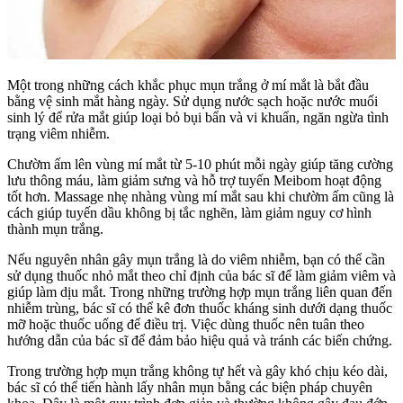
Một trong những cách khắc phục mụn trắng ở mí mắt là bắt đầu
bằng vệ sinh mắt hàng ngày. Sử dụng nước sạch hoặc nước muối
sinh lý để rửa mắt giúp loại bỏ bụi bẩn và vi khuẩn, ngăn ngừa tình
trạng viêm nhiễm.
Chườm ấm lên vùng mí mắt từ 5-10 phút mỗi ngày giúp tăng cường
lưu thông máu, làm giảm sưng và hỗ trợ tuyến Meibom hoạt động
tốt hơn. Massage nhẹ nhàng vùng mí mắt sau khi chườm ấm cũng là
cách giúp tuyến dầu không bị tắc nghẽn, làm giảm nguy cơ hình
thành mụn trắng.
Nếu nguyên nhân gây mụn trắng là do viêm nhiễm, bạn có thể cần
sử dụng thuốc nhỏ mắt theo chỉ định của bác sĩ để làm giảm viêm và
giúp làm dịu mắt. Trong những trường hợp mụn trắng liên quan đến
nhiễm trùng, bác sĩ có thể kê đơn thuốc kháng sinh dưới dạng thuốc
mỡ hoặc thuốc uống để điều trị. Việc dùng thuốc nên tuân theo
hướng dẫn của bác sĩ để đảm bảo hiệu quả và tránh các biến chứng.
Trong trường hợp mụn trắng không tự hết và gây khó chịu kéo dài,
bác sĩ có thể tiến hành lấy nhân mụn bằng các biện pháp chuyên