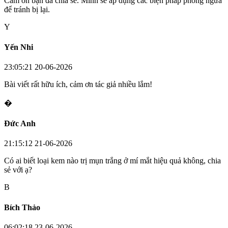
Cảm ơn bạn đã chia sẻ. Mình sẽ áp dụng các biện pháp phòng ngừa
để tránh bị lại.
Y
Yến Nhi
23:05:21 20-06-2026
Bài viết rất hữu ích, cảm ơn tác giả nhiều lắm!
�
Đức Anh
21:15:12 21-06-2026
Có ai biết loại kem nào trị mụn trắng ở mí mắt hiệu quả không, chia
sẻ với ạ?
B
Bích Thảo
06:02:18 23-06-2026