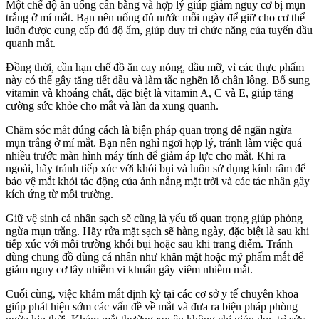
Một chế độ ăn uống cân bằng và hợp lý giúp giảm nguy cơ bị mụn
trắng ở mí mắt. Bạn nên uống đủ nước mỗi ngày để giữ cho cơ thể
luôn được cung cấp đủ độ ẩm, giúp duy trì chức năng của tuyến dầu
quanh mắt.
Đồng thời, cần hạn chế đồ ăn cay nóng, dầu mỡ, vì các thực phẩm
này có thể gây tăng tiết dầu và làm tắc nghẽn lỗ chân lông. Bổ sung
vitamin và khoáng chất, đặc biệt là vitamin A, C và E, giúp tăng
cường sức khỏe cho mắt và làn da xung quanh.
Chăm sóc mắt đúng cách là biện pháp quan trọng để ngăn ngừa
mụn trắng ở mí mắt. Bạn nên nghỉ ngơi hợp lý, tránh làm việc quá
nhiều trước màn hình máy tính để giảm áp lực cho mắt. Khi ra
ngoài, hãy tránh tiếp xúc với khói bụi và luôn sử dụng kính râm để
bảo vệ mắt khỏi tác động của ánh nắng mặt trời và các tác nhân gây
kích ứng từ môi trường.
Giữ vệ sinh cá nhân sạch sẽ cũng là yếu tố quan trọng giúp phòng
ngừa mụn trắng. Hãy rửa mặt sạch sẽ hàng ngày, đặc biệt là sau khi
tiếp xúc với môi trường khói bụi hoặc sau khi trang điểm. Tránh
dùng chung đồ dùng cá nhân như khăn mặt hoặc mỹ phẩm mắt để
giảm nguy cơ lây nhiễm vi khuẩn gây viêm nhiễm mắt.
Cuối cùng, việc khám mắt định kỳ tại các cơ sở y tế chuyên khoa
giúp phát hiện sớm các vấn đề về mắt và đưa ra biện pháp phòng