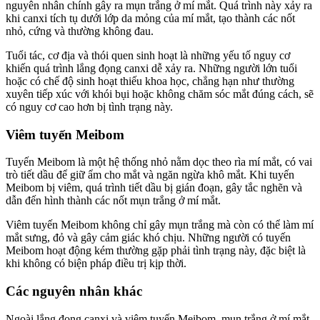
nguyên nhân chính gây ra mụn trắng ở mí mắt. Quá trình này xảy ra
khi canxi tích tụ dưới lớp da mỏng của mí mắt, tạo thành các nốt
nhỏ, cứng và thường không đau.
Tuổi tác, cơ địa và thói quen sinh hoạt là những yếu tố nguy cơ
khiến quá trình lắng đọng canxi dễ xảy ra. Những người lớn tuổi
hoặc có chế độ sinh hoạt thiếu khoa học, chẳng hạn như thường
xuyên tiếp xúc với khói bụi hoặc không chăm sóc mắt đúng cách, sẽ
có nguy cơ cao hơn bị tình trạng này.
Viêm tuyến Meibom
Tuyến Meibom là một hệ thống nhỏ nằm dọc theo rìa mí mắt, có vai
trò tiết dầu để giữ ẩm cho mắt và ngăn ngừa khô mắt. Khi tuyến
Meibom bị viêm, quá trình tiết dầu bị gián đoạn, gây tắc nghẽn và
dẫn đến hình thành các nốt mụn trắng ở mí mắt.
Viêm tuyến Meibom không chỉ gây mụn trắng mà còn có thể làm mí
mắt sưng, đỏ và gây cảm giác khó chịu. Những người có tuyến
Meibom hoạt động kém thường gặp phải tình trạng này, đặc biệt là
khi không có biện pháp điều trị kịp thời.
Các nguyên nhân khác
Ngoài lắng đọng canxi và viêm tuyến Meibom, mụn trắng ở mí mắt