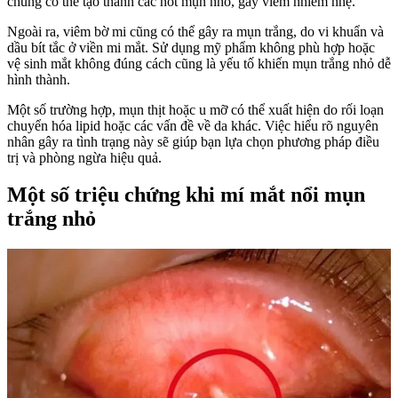
chúng có thể tạo thành các nốt mụn nhỏ, gây viêm nhiễm nhẹ.
Ngoài ra, viêm bờ mi cũng có thể gây ra mụn trắng, do vi khuẩn và
dầu bít tắc ở viền mi mắt. Sử dụng mỹ phẩm không phù hợp hoặc
vệ sinh mắt không đúng cách cũng là yếu tố khiến mụn trắng nhỏ dễ
hình thành.
Một số trường hợp, mụn thịt hoặc u mỡ có thể xuất hiện do rối loạn
chuyển hóa lipid hoặc các vấn đề về da khác. Việc hiểu rõ nguyên
nhân gây ra tình trạng này sẽ giúp bạn lựa chọn phương pháp điều
trị và phòng ngừa hiệu quả.
Một số triệu chứng khi mí mắt nổi mụn
trắng nhỏ