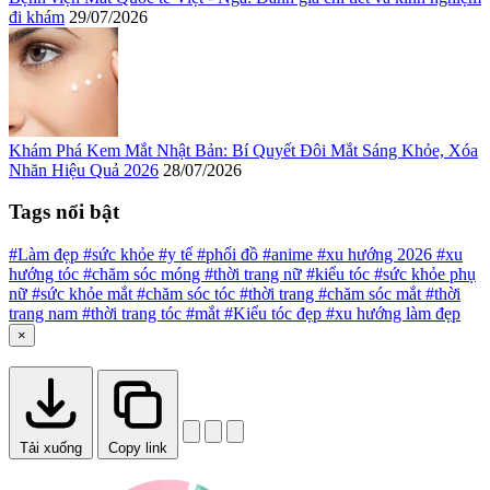
đi khám
29/07/2026
Khám Phá Kem Mắt Nhật Bản: Bí Quyết Đôi Mắt Sáng Khỏe, Xóa
Nhăn Hiệu Quả 2026
28/07/2026
Tags nổi bật
#Làm đẹp
#sức khỏe
#y tế
#phối đồ
#anime
#xu hướng 2026
#xu
hướng tóc
#chăm sóc móng
#thời trang nữ
#kiểu tóc
#sức khỏe phụ
nữ
#sức khỏe mắt
#chăm sóc tóc
#thời trang
#chăm sóc mắt
#thời
trang nam
#thời trang tóc
#mắt
#Kiểu tóc đẹp
#xu hướng làm đẹp
×
Tải xuống
Copy link