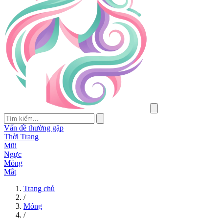
Vấn đề thường gặp
Thời Trang
Mũi
Ngực
Móng
Mắt
Trang chủ
/
Móng
/