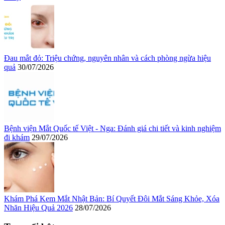
Đau mắt đỏ: Triệu chứng, nguyên nhân và cách phòng ngừa hiệu
quả
30/07/2026
Bệnh viện Mắt Quốc tế Việt - Nga: Đánh giá chi tiết và kinh nghiệm
đi khám
29/07/2026
Khám Phá Kem Mắt Nhật Bản: Bí Quyết Đôi Mắt Sáng Khỏe, Xóa
Nhăn Hiệu Quả 2026
28/07/2026