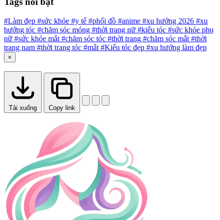
Tags nổi bật
#Làm đẹp
#sức khỏe
#y tế
#phối đồ
#anime
#xu hướng 2026
#xu
hướng tóc
#chăm sóc móng
#thời trang nữ
#kiểu tóc
#sức khỏe phụ
nữ
#sức khỏe mắt
#chăm sóc tóc
#thời trang
#chăm sóc mắt
#thời
trang nam
#thời trang tóc
#mắt
#Kiểu tóc đẹp
#xu hướng làm đẹp
×
Tải xuống
Copy link