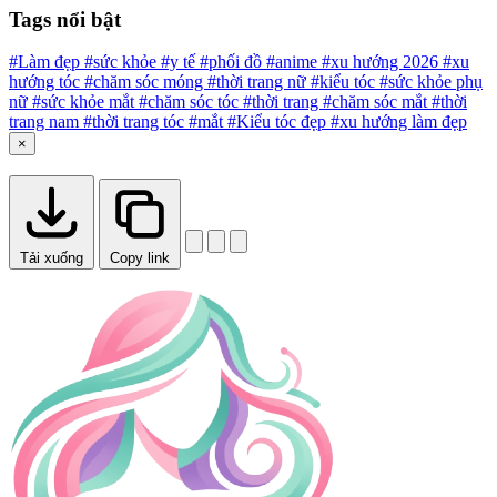
Tags nổi bật
#Làm đẹp
#sức khỏe
#y tế
#phối đồ
#anime
#xu hướng 2026
#xu
hướng tóc
#chăm sóc móng
#thời trang nữ
#kiểu tóc
#sức khỏe phụ
nữ
#sức khỏe mắt
#chăm sóc tóc
#thời trang
#chăm sóc mắt
#thời
trang nam
#thời trang tóc
#mắt
#Kiểu tóc đẹp
#xu hướng làm đẹp
×
Tải xuống
Copy link