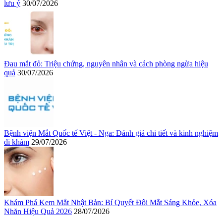
lưu ý
30/07/2026
Đau mắt đỏ: Triệu chứng, nguyên nhân và cách phòng ngừa hiệu
quả
30/07/2026
Bệnh viện Mắt Quốc tế Việt - Nga: Đánh giá chi tiết và kinh nghiệm
đi khám
29/07/2026
Khám Phá Kem Mắt Nhật Bản: Bí Quyết Đôi Mắt Sáng Khỏe, Xóa
Nhăn Hiệu Quả 2026
28/07/2026