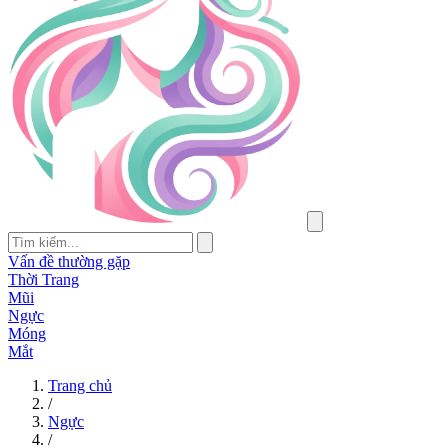
Vấn đề thường gặp
Thời Trang
Mũi
Ngực
Móng
Mắt
Trang chủ
/
Ngực
/