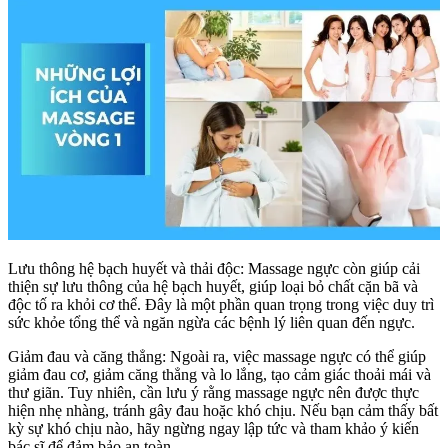
Lưu thông hệ bạch huyết và thải độc: Massage ngực còn giúp cải
thiện sự lưu thông của hệ bạch huyết, giúp loại bỏ chất cặn bã và
độc tố ra khỏi cơ thể. Đây là một phần quan trọng trong việc duy trì
sức khỏe tổng thể và ngăn ngừa các bệnh lý liên quan đến ngực.
Giảm đau và căng thẳng: Ngoài ra, việc massage ngực có thể giúp
giảm đau cơ, giảm căng thẳng và lo lắng, tạo cảm giác thoải mái và
thư giãn. Tuy nhiên, cần lưu ý rằng massage ngực nên được thực
hiện nhẹ nhàng, tránh gây đau hoặc khó chịu. Nếu bạn cảm thấy bất
kỳ sự khó chịu nào, hãy ngừng ngay lập tức và tham khảo ý kiến
bác sĩ để đảm bảo an toàn.