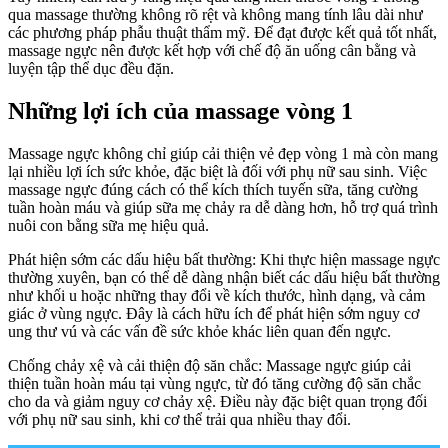
qua massage thường không rõ rệt và không mang tính lâu dài như
các phương pháp phẫu thuật thẩm mỹ. Để đạt được kết quả tốt nhất,
massage ngực nên được kết hợp với chế độ ăn uống cân bằng và
luyện tập thể dục đều đặn.
Những lợi ích của massage vòng 1
Massage ngực không chỉ giúp cải thiện vẻ đẹp vòng 1 mà còn mang
lại nhiều lợi ích sức khỏe, đặc biệt là đối với phụ nữ sau sinh. Việc
massage ngực đúng cách có thể kích thích tuyến sữa, tăng cường
tuần hoàn máu và giúp sữa mẹ chảy ra dễ dàng hơn, hỗ trợ quá trình
nuôi con bằng sữa mẹ hiệu quả.
Phát hiện sớm các dấu hiệu bất thường: Khi thực hiện massage ngực
thường xuyên, bạn có thể dễ dàng nhận biết các dấu hiệu bất thường
như khối u hoặc những thay đổi về kích thước, hình dạng, và cảm
giác ở vùng ngực. Đây là cách hữu ích để phát hiện sớm nguy cơ
ung thư vú và các vấn đề sức khỏe khác liên quan đến ngực.
Chống chảy xệ và cải thiện độ săn chắc: Massage ngực giúp cải
thiện tuần hoàn máu tại vùng ngực, từ đó tăng cường độ săn chắc
cho da và giảm nguy cơ chảy xệ. Điều này đặc biệt quan trọng đối
với phụ nữ sau sinh, khi cơ thể trải qua nhiều thay đổi.