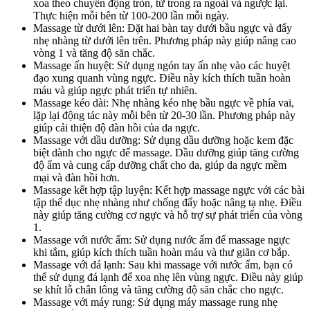
xoa theo chuyển động tròn, từ trong ra ngoài và ngược lại.
Thực hiện mỗi bên từ 100-200 lần mỗi ngày.
Massage từ dưới lên: Đặt hai bàn tay dưới bầu ngực và đẩy
nhẹ nhàng từ dưới lên trên. Phương pháp này giúp nâng cao
vòng 1 và tăng độ săn chắc.
Massage ấn huyệt: Sử dụng ngón tay ấn nhẹ vào các huyệt
đạo xung quanh vùng ngực. Điều này kích thích tuần hoàn
máu và giúp ngực phát triển tự nhiên.
Massage kéo dài: Nhẹ nhàng kéo nhẹ bầu ngực về phía vai,
lặp lại động tác này mỗi bên từ 20-30 lần. Phương pháp này
giúp cải thiện độ đàn hồi của da ngực.
Massage với dầu dưỡng: Sử dụng dầu dưỡng hoặc kem đặc
biệt dành cho ngực để massage. Dầu dưỡng giúp tăng cường
độ ẩm và cung cấp dưỡng chất cho da, giúp da ngực mềm
mại và đàn hồi hơn.
Massage kết hợp tập luyện: Kết hợp massage ngực với các bài
tập thể dục nhẹ nhàng như chống đẩy hoặc nâng tạ nhẹ. Điều
này giúp tăng cường cơ ngực và hỗ trợ sự phát triển của vòng
1.
Massage với nước ấm: Sử dụng nước ấm để massage ngực
khi tắm, giúp kích thích tuần hoàn máu và thư giãn cơ bắp.
Massage với đá lạnh: Sau khi massage với nước ấm, bạn có
thể sử dụng đá lạnh để xoa nhẹ lên vùng ngực. Điều này giúp
se khít lỗ chân lông và tăng cường độ săn chắc cho ngực.
Massage với máy rung: Sử dụng máy massage rung nhẹ