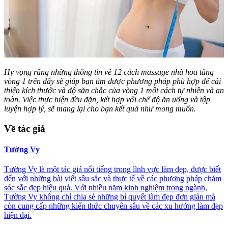
Hy vọng rằng những thông tin về 12 cách massage nhũ hoa tăng
vòng 1 trên đây sẽ giúp bạn tìm được phương pháp phù hợp để cải
thiện kích thước và độ săn chắc của vòng 1 một cách tự nhiên và an
toàn. Việc thực hiện đều đặn, kết hợp với chế độ ăn uống và tập
luyện hợp lý, sẽ mang lại cho bạn kết quả như mong muốn.
Về tác giả
Tường Vy
Tường Vy là một tác giả nổi tiếng trong lĩnh vực làm đẹp, được biết
đến với những bài viết sâu sắc và thực tế về các phương pháp chăm
sóc sắc đẹp hiệu quả. Với nhiều năm kinh nghiệm trong ngành,
Tường Vy không chỉ chia sẻ những bí quyết làm đẹp đơn giản mà
còn cung cấp những kiến thức chuyên sâu về các xu hướng làm đẹp
hiện đại.