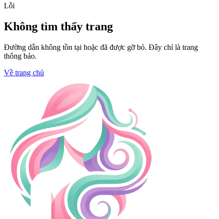
Lỗi
Không tìm thấy trang
Đường dẫn không tồn tại hoặc đã được gỡ bỏ. Đây chỉ là trang
thông báo.
Về trang chủ
Trang chủ
Giới Thiệu F168 – Nền Tảng
Giải Trí Đa Dạng, Hiện Đại
Và Uy Tín Hàng Đầu
Người theo dõi
•