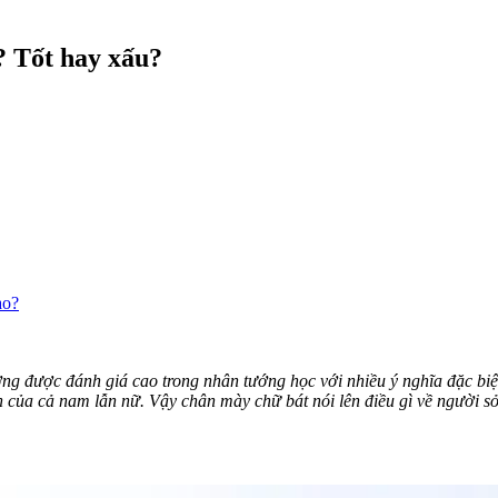
? Tốt hay xấu?
ào?
g được đánh giá cao trong nhân tướng học với nhiều ý nghĩa đặc biệ
h của cả nam lẫn nữ. Vậy chân mày chữ bát nói lên điều gì về người s