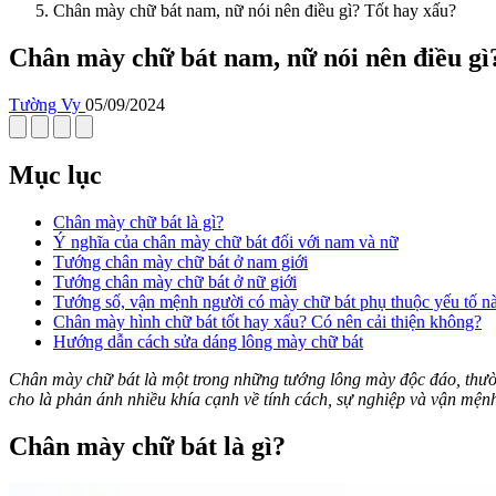
Chân mày chữ bát nam, nữ nói nên điều gì? Tốt hay xấu?
Chân mày chữ bát nam, nữ nói nên điều gì
Tường Vy
05/09/2024
Mục lục
Chân mày chữ bát là gì?
Ý nghĩa của chân mày chữ bát đối với nam và nữ
Tướng chân mày chữ bát ở nam giới
Tướng chân mày chữ bát ở nữ giới
Tướng số, vận mệnh người có mày chữ bát phụ thuộc yếu tố n
Chân mày hình chữ bát tốt hay xấu? Có nên cải thiện không?
Hướng dẫn cách sửa dáng lông mày chữ bát
Chân mày chữ bát là một trong những tướng lông mày độc đáo, thườn
cho là phản ánh nhiều khía cạnh về tính cách, sự nghiệp và vận mện
Chân mày chữ bát là gì?