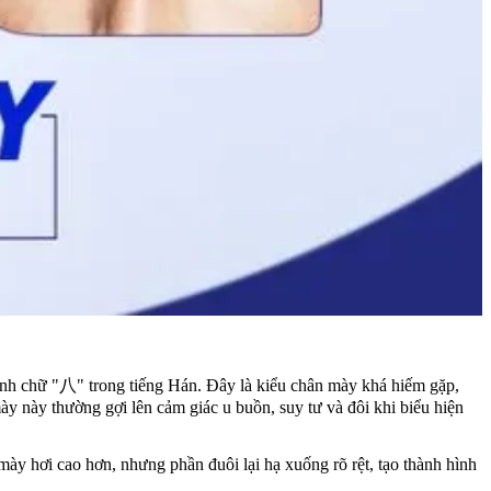
ình chữ "八" trong tiếng Hán. Đây là kiểu chân mày khá hiếm gặp,
ày này thường gợi lên cảm giác u buồn, suy tư và đôi khi biểu hiện
ày hơi cao hơn, nhưng phần đuôi lại hạ xuống rõ rệt, tạo thành hình