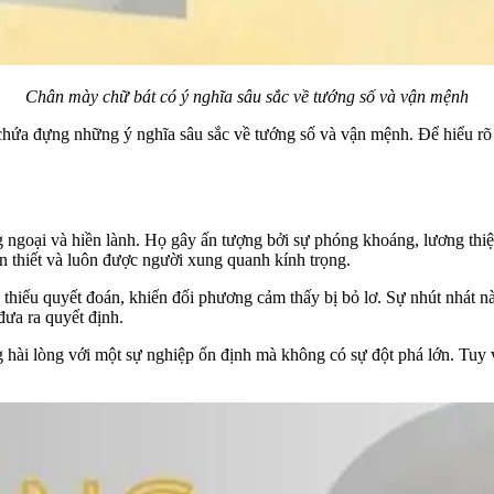
Chân mày chữ bát có ý nghĩa sâu sắc về tướng số và vận mệnh
chứa đựng những ý nghĩa sâu sắc về tướng số và vận mệnh. Để hiểu r
 ngoại và hiền lành. Họ gây ấn tượng bởi sự phóng khoáng, lương thiệ
n thiết và luôn được người xung quanh kính trọng.
, thiếu quyết đoán, khiến đối phương cảm thấy bị bỏ lơ. Sự nhút nhát
đưa ra quyết định.
g hài lòng với một sự nghiệp ổn định mà không có sự đột phá lớn. Tuy 