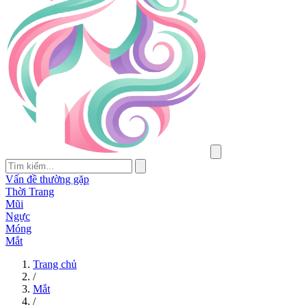
Vấn đề thường gặp
Thời Trang
Mũi
Ngực
Móng
Mắt
Trang chủ
/
Mắt
/