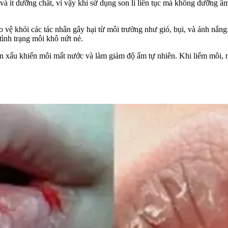
và ít dưỡng chất, vì vậy khi sử dụng son lì liên tục mà không dưỡng ẩ
ệ khỏi các tác nhân gây hại từ môi trường như gió, bụi, và ánh nắn
 tình trạng môi khô nứt nẻ.
n xấu khiến môi mất nước và làm giảm độ ẩm tự nhiên. Khi liếm môi, 