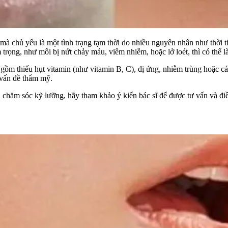
à chủ yếu là một tình trạng tạm thời do nhiều nguyên nhân như thời ti
 trọng, như môi bị nứt chảy máu, viêm nhiễm, hoặc lở loét, thì có thể 
gồm thiếu hụt vitamin (như vitamin B, C), dị ứng, nhiễm trùng hoặc c
à vấn đề thẩm mỹ.
 chăm sóc kỹ lưỡng, hãy tham khảo ý kiến bác sĩ để được tư vấn và điề