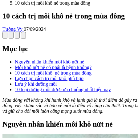
10 cách trị môi khô nẻ trong mùa đông
10 cách trị môi khô nẻ trong mùa đông
Tường Vy
07/09/2024
Mục lục
Nguyên nhân khiến môi khô nứt nẻ
Môi khô nứt nẻ có phải là bệnh không?
10 cách trị môi khô, nẻ trong mùa đông
Lựa chọn cách trị môi khô phù hợp
Lưu ý khi dưỡng môi
10 loại dưỡng môi được ưa chuộng nhất hiện nay
Mùa đông với không khí hanh khô và lạnh giá là thời điểm dễ gây ra
đông, việc chăm sóc và bảo vệ môi là điều vô cùng cần thiết. Trong b
và giữ cho đôi môi luôn căng mọng suốt mùa đông.
Nguyên nhân khiến môi khô nứt nẻ