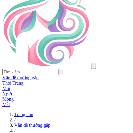
Vấn đề thường gặp
Thời Trang
Mũi
Ngực
Móng
Mắt
Trang chủ
/
Vấn đề thường gặp
/