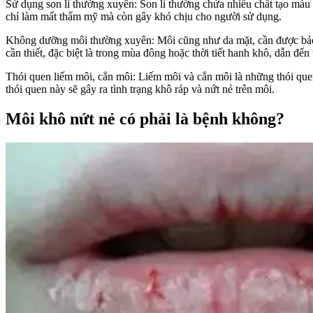
Sử dụng son lì thường xuyên: Son lì thường chứa nhiều chất tạo màu 
chỉ làm mất thẩm mỹ mà còn gây khó chịu cho người sử dụng.
Không dưỡng môi thường xuyên: Môi cũng như da mặt, cần được bảo v
cần thiết, đặc biệt là trong mùa đông hoặc thời tiết hanh khô, dẫn đến
Thói quen liếm môi, cắn môi: Liếm môi và cắn môi là những thói que
thói quen này sẽ gây ra tình trạng khô ráp và nứt nẻ trên môi.
Môi khô nứt nẻ có phải là bệnh không?