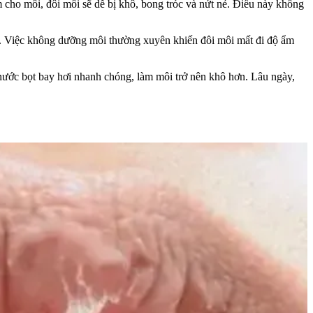
m cho môi, đôi môi sẽ dễ bị khô, bong tróc và nứt nẻ. Điều này không
g. Việc không dưỡng môi thường xuyên khiến đôi môi mất đi độ ẩm
nước bọt bay hơi nhanh chóng, làm môi trở nên khô hơn. Lâu ngày,