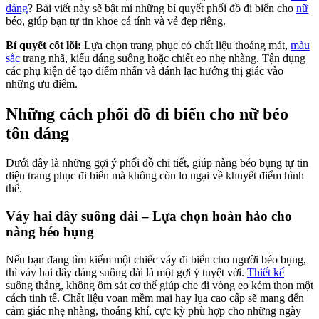
dáng
? Bài viết này sẽ bật mí những bí quyết phối đồ đi biển cho
nữ
béo, giúp bạn tự tin khoe cá tính và vẻ đẹp riêng.
Bí quyết cốt lõi:
Lựa chọn trang phục có chất liệu thoáng mát,
màu
sắc
trang nhã, kiểu dáng suông hoặc chiết eo nhẹ nhàng. Tận dụng
các phụ kiện để tạo điểm nhấn và đánh lạc hướng thị giác vào
những ưu điểm.
Những cách phối đồ đi biển cho nữ béo
tôn dáng
Dưới đây là những gợi ý phối đồ chi tiết, giúp nàng béo bụng tự tin
diện trang phục đi biển mà không còn lo ngại về khuyết điểm hình
thể.
Váy hai dây suông dài – Lựa chọn hoàn hảo cho
nàng béo bụng
Nếu bạn đang tìm kiếm một chiếc váy đi biển cho người béo bụng,
thì váy hai dây dáng suông dài là một gợi ý tuyệt vời.
Thiết kế
suông thẳng, không ôm sát cơ thể giúp che đi vòng eo kém thon một
cách tinh tế. Chất liệu voan mềm mại hay lụa cao cấp sẽ mang đến
cảm giác nhẹ nhàng, thoáng khí, cực kỳ phù hợp cho những ngày