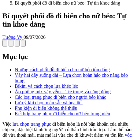
Bí quyết phối đồ đi biển cho nữ béo: Tự tin khoe dáng
Bí quyết phối đồ đi biển cho nữ béo: Tự
tin khoe dáng
Tường Vy
09/07/2026
Mục lục
Những cách phối đồ đi biển cho nữ béo tôn dáng
Váy hai dây suông dài – Lựa chọn hoàn hảo cho nàng béo
bụng
Bikini và cách chọn lựa khéo léo
Áo phông mix váy yếm – Trẻ trung và năng động
Các loại trang phục đi biển cho người béo khác
Lưu ý khi chọn màu sắc và họa tiết
Phụ kiện đi biển không thể thiếu
Kết hợp trang phục đi biển cho nữ béo trung niên
Việc
lựa chọn trang phục
đi biển luôn là nỗi băn khoăn của nhiều
chị em, đặc biệt là những người có thân hình tròn trịa. Làm thế nào
để vừa thoải mái, mát mẻ lại vừa che đi khuyết điểm và tôn lên
vóc