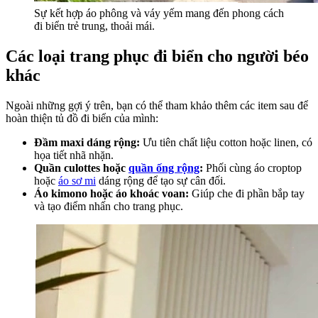
Sự kết hợp áo phông và váy yếm mang đến phong cách
đi biển trẻ trung, thoải mái.
Các loại trang phục đi biển cho người béo
khác
Ngoài những gợi ý trên, bạn có thể tham khảo thêm các item sau để
hoàn thiện tủ đồ đi biển của mình:
Đầm maxi dáng rộng:
Ưu tiên chất liệu cotton hoặc linen, có
họa tiết nhã nhặn.
Quần culottes hoặc
quần ống rộng
:
Phối cùng áo croptop
hoặc
áo sơ mi
dáng rộng để tạo sự cân đối.
Áo kimono hoặc áo khoác voan:
Giúp che đi phần bắp tay
và tạo điểm nhấn cho trang phục.