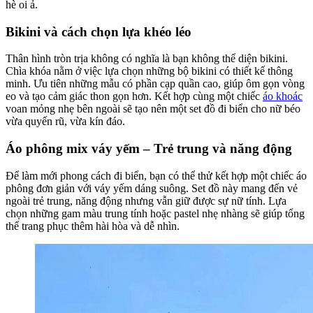
hè oi ả.
Bikini và cách chọn lựa khéo léo
Thân hình tròn trịa không có nghĩa là bạn không thể diện bikini.
Chìa khóa nằm ở việc lựa chọn những bộ bikini có thiết kế thông
minh. Ưu tiên những mẫu có phần cạp quần cao, giúp ôm gọn vòng
eo và tạo cảm giác thon gọn hơn. Kết hợp cùng một chiếc
áo khoác
voan mỏng nhẹ bên ngoài sẽ tạo nên một set đồ đi biển cho nữ béo
vừa quyến rũ, vừa kín đáo.
Áo phông mix váy yếm – Trẻ trung và năng động
Để làm mới phong cách đi biển, bạn có thể thử kết hợp một chiếc áo
phông đơn giản với váy yếm dáng suông. Set đồ này mang đến vẻ
ngoài trẻ trung, năng động nhưng vẫn giữ được sự nữ tính. Lựa
chọn những gam màu trung tính hoặc pastel nhẹ nhàng sẽ giúp tổng
thể trang phục thêm hài hòa và dễ nhìn.