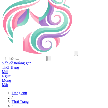
Vấn đề thường gặp
Thời Trang
Mũi
Ngực
Móng
Mắt
Trang chủ
/
Thời Trang
/