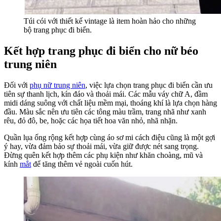
Túi cói với thiết kế vintage là item hoàn hảo cho những
bộ trang phục đi biển.
Kết hợp trang phục đi biển cho nữ béo
trung niên
Đối với
phụ nữ trung niên
, việc lựa chọn trang phục đi biển cần ưu
tiên sự thanh lịch, kín đáo và thoải mái. Các mẫu váy chữ A, đầm
midi dáng suông với chất liệu mềm mại, thoáng khí là lựa chọn hàng
đầu. Màu sắc nên ưu tiên các tông màu trầm, trang nhã như xanh
rêu, đỏ đô, be, hoặc các họa tiết hoa văn nhỏ, nhã nhặn.
Quần lụa ống rộng kết hợp cùng áo sơ mi cách điệu cũng là một gợi
ý hay, vừa đảm bảo sự thoải mái, vừa giữ được nét sang trọng.
Đừng quên kết hợp thêm các phụ kiện như khăn choàng, mũ và
kính
mắt
để tăng thêm vẻ ngoài cuốn hút.