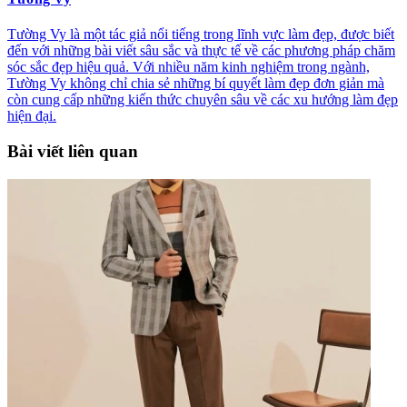
Tường Vy là một tác giả nổi tiếng trong lĩnh vực làm đẹp, được biết
đến với những bài viết sâu sắc và thực tế về các phương pháp chăm
sóc sắc đẹp hiệu quả. Với nhiều năm kinh nghiệm trong ngành,
Tường Vy không chỉ chia sẻ những bí quyết làm đẹp đơn giản mà
còn cung cấp những kiến thức chuyên sâu về các xu hướng làm đẹp
hiện đại.
Bài viết liên quan