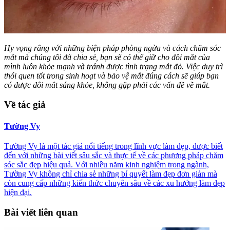
Hy vọng rằng với những biện pháp phòng ngừa và cách chăm sóc
mắt mà chúng tôi đã chia sẻ, bạn sẽ có thể giữ cho đôi mắt của
mình luôn khỏe mạnh và tránh được tình trạng mắt đỏ. Việc duy trì
thói quen tốt trong sinh hoạt và bảo vệ mắt đúng cách sẽ giúp bạn
có được đôi mắt sáng khỏe, không gặp phải các vấn đề về mắt.
Về tác giả
Tường Vy
Tường Vy là một tác giả nổi tiếng trong lĩnh vực làm đẹp, được biết
đến với những bài viết sâu sắc và thực tế về các phương pháp chăm
sóc sắc đẹp hiệu quả. Với nhiều năm kinh nghiệm trong ngành,
Tường Vy không chỉ chia sẻ những bí quyết làm đẹp đơn giản mà
còn cung cấp những kiến thức chuyên sâu về các xu hướng làm đẹp
hiện đại.
Bài viết liên quan