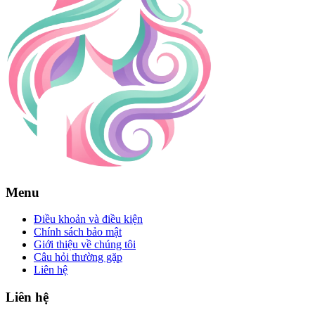
Menu
Điều khoản và điều kiện
Chính sách bảo mật
Giới thiệu về chúng tôi
Câu hỏi thường gặp
Liên hệ
Liên hệ