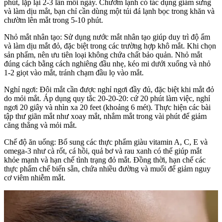
phút, lặp lại 2-3 lần mỗi ngày. Chườm lạnh có tác dụng giảm sưng
và làm dịu mắt, bạn chỉ cần dùng một túi đá lạnh bọc trong khăn và
chườm lên mắt trong 5-10 phút.
Nhỏ mắt nhân tạo: Sử dụng nước mắt nhân tạo giúp duy trì độ ẩm
và làm dịu mắt đỏ, đặc biệt trong các trường hợp khô mắt. Khi chọn
sản phẩm, nên ưu tiên loại không chứa chất bảo quản. Nhỏ mắt
đúng cách bằng cách nghiêng đầu nhẹ, kéo mi dưới xuống và nhỏ
1-2 giọt vào mắt, tránh chạm đầu lọ vào mắt.
Nghỉ ngơi: Đôi mắt cần được nghỉ ngơi đầy đủ, đặc biệt khi mắt đỏ
do mỏi mắt. Áp dụng quy tắc 20-20-20: cứ 20 phút làm việc, nghỉ
ngơi 20 giây và nhìn xa 20 feet (khoảng 6 mét). Thực hiện các bài
tập thư giãn mắt như xoay mắt, nhắm mắt trong vài phút để giảm
căng thẳng và mỏi mắt.
Chế độ ăn uống: Bổ sung các thực phẩm giàu vitamin A, C, E và
omega-3 như cà rốt, cá hồi, quả bơ và rau xanh có thể giúp mắt
khỏe mạnh và hạn chế tình trạng đỏ mắt. Đồng thời, hạn chế các
thực phẩm chế biến sẵn, chứa nhiều đường và muối để giảm nguy
cơ viêm nhiễm mắt.