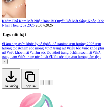
Khám Phá Kem Mắt Nhật Bản: Bí Quyết Đôi Mắt Sáng Khỏe, Xóa
Nhăn Hiệu Quả 2026
28/07/2026
Tags nổi bật
#Làm đẹp
#sức khỏe
#y tế
#phối đồ
#anime
#xu hướng 2026
#xu
hướng tóc
#chăm sóc móng
#thời trang nữ
#kiểu tóc
#sức khỏe phụ
nữ
#sức khỏe mắt
#chăm sóc tóc
#thời trang
#chăm sóc mắt
#thời
trang nam
#thời trang tóc
#mắt
#Kiểu tóc đẹp
#xu hướng làm đẹp
×
Tải xuống
Copy link