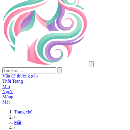
Vấn đề thường gặp
Thời Trang
Mũi
Ngực
Móng
Mắt
Trang chủ
/
Mắt
/