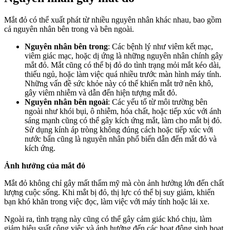
Mắt đỏ có thể xuất phát từ nhiều nguyên nhân khác nhau, bao gồm
cả nguyên nhân bên trong và bên ngoài.
Nguyên nhân bên trong
: Các bệnh lý như viêm kết mạc,
viêm giác mạc, hoặc dị ứng là những nguyên nhân chính gây
mắt đỏ. Mắt cũng có thể bị đỏ do tình trạng mỏi mắt kéo dài,
thiếu ngủ, hoặc làm việc quá nhiều trước màn hình máy tính.
Những vấn đề sức khỏe này có thể khiến mắt trở nên khô,
gây viêm nhiễm và dẫn đến hiện tượng mắt đỏ.
Nguyên nhân bên ngoài
: Các yếu tố từ môi trường bên
ngoài như khói bụi, ô nhiễm, hóa chất, hoặc tiếp xúc với ánh
sáng mạnh cũng có thể gây kích ứng mắt, làm cho mắt bị đỏ.
Sử dụng kính áp tròng không đúng cách hoặc tiếp xúc với
nước bẩn cũng là nguyên nhân phổ biến dẫn đến mắt đỏ và
kích ứng.
Ảnh hưởng của mắt đỏ
Mắt đỏ không chỉ gây mất thẩm mỹ mà còn ảnh hưởng lớn đến chất
lượng cuộc sống. Khi mắt bị đỏ, thị lực có thể bị suy giảm, khiến
bạn khó khăn trong việc đọc, làm việc với máy tính hoặc lái xe.
Ngoài ra, tình trạng này cũng có thể gây cảm giác khó chịu, làm
giảm hiệu suất công việc và ảnh hưởng đến các hoạt động sinh hoạt