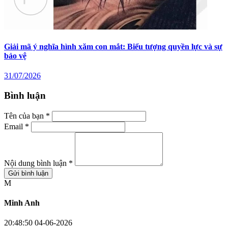
Giải mã ý nghĩa hình xăm con mắt: Biểu tượng quyền lực và sự
bảo vệ
31/07/2026
Bình luận
Tên của bạn *
Email *
Nội dung bình luận *
Gửi bình luận
M
Minh Anh
20:48:50 04-06-2026