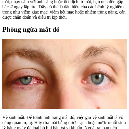
mắt, nhạy cảm với ánh sáng hoặc tiết dịch từ mắt, bạn nên đến gặp
bác sĩ ngay lập tức. Đây có thể là dấu hiệu của các bệnh lý nghiêm
trọng như viêm giác mạc, viêm kết mạc hoặc nhiễm trùng nặng, cần
được chẩn đoán và điều trị kịp thời.
Phòng ngừa mắt đỏ
Vệ sinh mắt: Để tránh tình trạng mắt đỏ, việc giữ vệ sinh mắt là vô
cùng quan trọng. Hãy rửa mắt bằng nước sạch hoặc nước muối sinh
lý hàng ngày để loại bỏ bụi bẩn và vi khuẩn. Ngoài ra, bạn nên