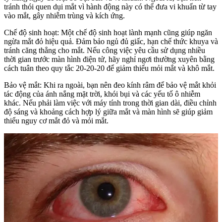
tránh thói quen dụi mắt vì hành động này có thể đưa vi khuẩn từ tay
vào mắt, gây nhiễm trùng và kích ứng.
Chế độ sinh hoạt: Một chế độ sinh hoạt lành mạnh cũng giúp ngăn
ngừa mắt đỏ hiệu quả. Đảm bảo ngủ đủ giấc, hạn chế thức khuya và
tránh căng thẳng cho mắt. Nếu công việc yêu cầu sử dụng nhiều
thời gian trước màn hình điện tử, hãy nghỉ ngơi thường xuyên bằng
cách tuân theo quy tắc 20-20-20 để giảm thiểu mỏi mắt và khô mắt.
Bảo vệ mắt: Khi ra ngoài, bạn nên đeo kính râm để bảo vệ mắt khỏi
tác động của ánh nắng mặt trời, khói bụi và các yếu tố ô nhiễm
khác. Nếu phải làm việc với máy tính trong thời gian dài, điều chỉnh
độ sáng và khoảng cách hợp lý giữa mắt và màn hình sẽ giúp giảm
thiểu nguy cơ mắt đỏ và mỏi mắt.