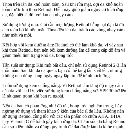
Thoa trên làn da khô hoàn toàn: Sau khi rửa mặt, đợi da khô hoàn
toàn trước khi thoa Retinol. Điều này giúp giảm nguy cơ kích ứng
da, đặc biệt là đối với làn da nhạy cảm.
Sử dụng lượng nhỏ: Chỉ cần một lượng Retinol bằng hạt đậu là đủ
cho toàn bộ khuôn mặt. Thoa đều lên da, tránh các vùng nhạy cảm
như mắt và môi.
Kết hợp với kem dưỡng ẩm: Retinol có thể làm khô da, vì vậy sau
khi thoa Retinol, bạn nên bôi kem dưỡng ẩm để cung cấp độ ẩm và
giảm thiểu tình trạng khô da, bong tróc.
Tần suất sử dụng: Khi mới bắt đầu, chỉ nên sử dụng Retinol 2-3 lần
mỗi tuần. Sau khi da đã quen, bạn có thể tăng tần suất lên, nhưng
không nên dùng hàng ngày ngay lập tức để tránh kích ứng.
Luôn sử dụng kem chống nắng: Vì Retinol làm tăng độ nhạy cảm
của da với tia UV, việc sử dụng kem chống nắng với SPF 30 trở lên
là rất quan trọng khi bạn ra ngoài.
Nếu da bạn có phản ứng như đỏ rát, bong tróc nghiêm trọng, hãy
ngừng sử dụng và tham khảo ý kiến của bác sĩ da liễu. Không nên
sử dụng Retinol cùng lúc với các sản phẩm có chứa AHA, BHA
hay Vitamin C để tránh gây kích ứng da. Chăm sóc da bằng Retinol
cần sự kiên nhẫn và đúng quy trình để đạt được làn da khỏe mạnh,