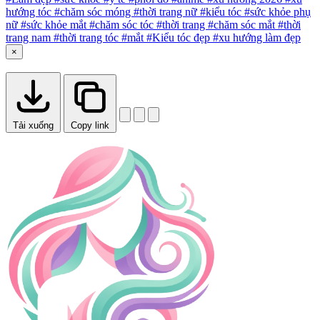
hướng tóc
#chăm sóc móng
#thời trang nữ
#kiểu tóc
#sức khỏe phụ
nữ
#sức khỏe mắt
#chăm sóc tóc
#thời trang
#chăm sóc mắt
#thời
trang nam
#thời trang tóc
#mắt
#Kiểu tóc đẹp
#xu hướng làm đẹp
×
Tải xuống
Copy link