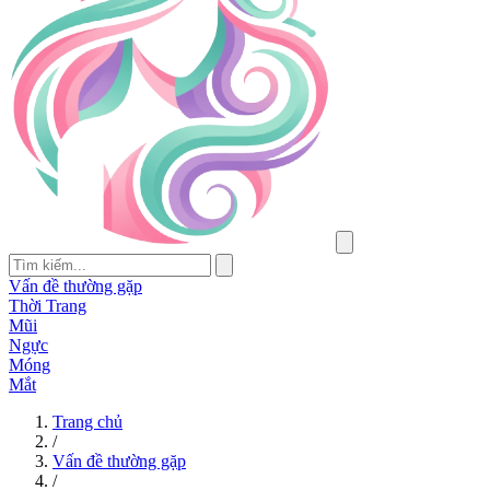
Vấn đề thường gặp
Thời Trang
Mũi
Ngực
Móng
Mắt
Trang chủ
/
Vấn đề thường gặp
/