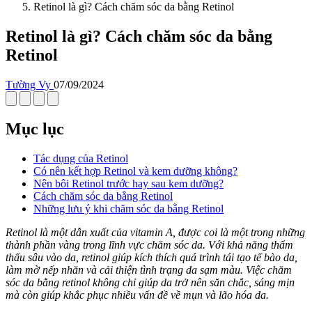
Retinol là gì? Cách chăm sóc da bằng Retinol
Retinol là gì? Cách chăm sóc da bằng
Retinol
Tường Vy
07/09/2024
Mục lục
Tác dụng của Retinol
Có nên kết hợp Retinol và kem dưỡng không?
Nên bôi Retinol trước hay sau kem dưỡng?
Cách chăm sóc da bằng Retinol
Những lưu ý khi chăm sóc da bằng Retinol
Retinol là một dẫn xuất của vitamin A, được coi là một trong những
thành phần vàng trong lĩnh vực chăm sóc da. Với khả năng thẩm
thấu sâu vào da, retinol giúp kích thích quá trình tái tạo tế bào da,
làm mờ nếp nhăn và cải thiện tình trạng da sạm màu. Việc chăm
sóc da bằng retinol không chỉ giúp da trở nên săn chắc, sáng mịn
mà còn giúp khắc phục nhiều vấn đề về mụn và lão hóa da.