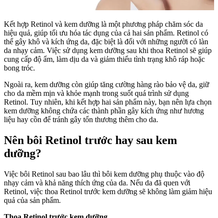
Kết hợp Retinol và kem dưỡng là một phương pháp chăm sóc da
hiệu quả, giúp tối ưu hóa tác dụng của cả hai sản phẩm. Retinol có
thể gây khô và kích ứng da, đặc biệt là đối với những người có làn
da nhạy cảm. Việc sử dụng kem dưỡng sau khi thoa Retinol sẽ giúp
cung cấp độ ẩm, làm dịu da và giảm thiểu tình trạng khô ráp hoặc
bong tróc.
Ngoài ra, kem dưỡng còn giúp tăng cường hàng rào bảo vệ da, giữ
cho da mềm mịn và khỏe mạnh trong suốt quá trình sử dụng
Retinol. Tuy nhiên, khi kết hợp hai sản phẩm này, bạn nên lựa chọn
kem dưỡng không chứa các thành phần gây kích ứng như hương
liệu hay cồn để tránh gây tổn thương thêm cho da.
Nên bôi Retinol trước hay sau kem
dưỡng?
Việc bôi Retinol sau bao lâu thì bôi kem dưỡng phụ thuộc vào độ
nhạy cảm và khả năng thích ứng của da. Nếu da đã quen với
Retinol, việc thoa Retinol trước kem dưỡng sẽ không làm giảm hiệu
quả của sản phẩm.
Thoa Retinol trước kem dưỡng