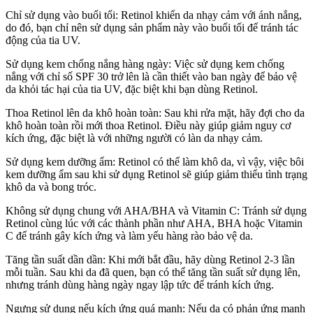
Chỉ sử dụng vào buổi tối: Retinol khiến da nhạy cảm với ánh nắng,
do đó, bạn chỉ nên sử dụng sản phẩm này vào buổi tối để tránh tác
động của tia UV.
Sử dụng kem chống nắng hàng ngày: Việc sử dụng kem chống
nắng với chỉ số SPF 30 trở lên là cần thiết vào ban ngày để bảo vệ
da khỏi tác hại của tia UV, đặc biệt khi bạn dùng Retinol.
Thoa Retinol lên da khô hoàn toàn: Sau khi rửa mặt, hãy đợi cho da
khô hoàn toàn rồi mới thoa Retinol. Điều này giúp giảm nguy cơ
kích ứng, đặc biệt là với những người có làn da nhạy cảm.
Sử dụng kem dưỡng ẩm: Retinol có thể làm khô da, vì vậy, việc bôi
kem dưỡng ẩm sau khi sử dụng Retinol sẽ giúp giảm thiểu tình trạng
khô da và bong tróc.
Không sử dụng chung với AHA/BHA và Vitamin C: Tránh sử dụng
Retinol cùng lúc với các thành phần như AHA, BHA hoặc Vitamin
C để tránh gây kích ứng và làm yếu hàng rào bảo vệ da.
Tăng tần suất dần dần: Khi mới bắt đầu, hãy dùng Retinol 2-3 lần
mỗi tuần. Sau khi da đã quen, bạn có thể tăng tần suất sử dụng lên,
nhưng tránh dùng hàng ngày ngay lập tức để tránh kích ứng.
Ngưng sử dụng nếu kích ứng quá mạnh: Nếu da có phản ứng mạnh