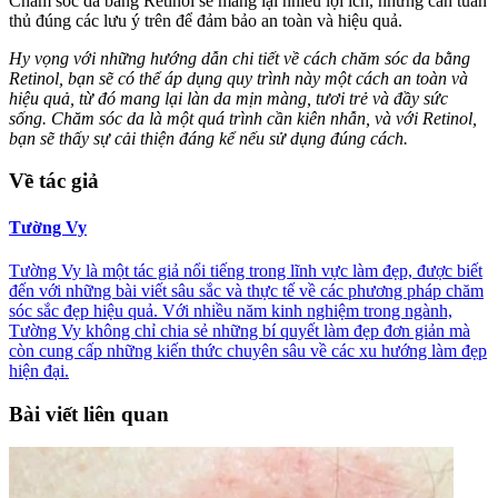
Chăm sóc da bằng Retinol sẽ mang lại nhiều lợi ích, nhưng cần tuân
thủ đúng các lưu ý trên để đảm bảo an toàn và hiệu quả.
Hy vọng với những hướng dẫn chi tiết về cách chăm sóc da bằng
Retinol, bạn sẽ có thể áp dụng quy trình này một cách an toàn và
hiệu quả, từ đó mang lại làn da mịn màng, tươi trẻ và đầy sức
sống. Chăm sóc da là một quá trình cần kiên nhẫn, và với Retinol,
bạn sẽ thấy sự cải thiện đáng kể nếu sử dụng đúng cách.
Về tác giả
Tường Vy
Tường Vy là một tác giả nổi tiếng trong lĩnh vực làm đẹp, được biết
đến với những bài viết sâu sắc và thực tế về các phương pháp chăm
sóc sắc đẹp hiệu quả. Với nhiều năm kinh nghiệm trong ngành,
Tường Vy không chỉ chia sẻ những bí quyết làm đẹp đơn giản mà
còn cung cấp những kiến thức chuyên sâu về các xu hướng làm đẹp
hiện đại.
Bài viết liên quan