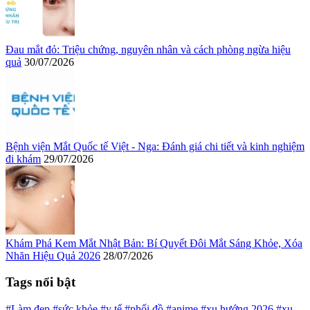
Đau mắt đỏ: Triệu chứng, nguyên nhân và cách phòng ngừa hiệu
quả
30/07/2026
Bệnh viện Mắt Quốc tế Việt - Nga: Đánh giá chi tiết và kinh nghiệm
đi khám
29/07/2026
Khám Phá Kem Mắt Nhật Bản: Bí Quyết Đôi Mắt Sáng Khỏe, Xóa
Nhăn Hiệu Quả 2026
28/07/2026
Tags nổi bật
#Làm đẹp
#sức khỏe
#y tế
#phối đồ
#anime
#xu hướng 2026
#xu