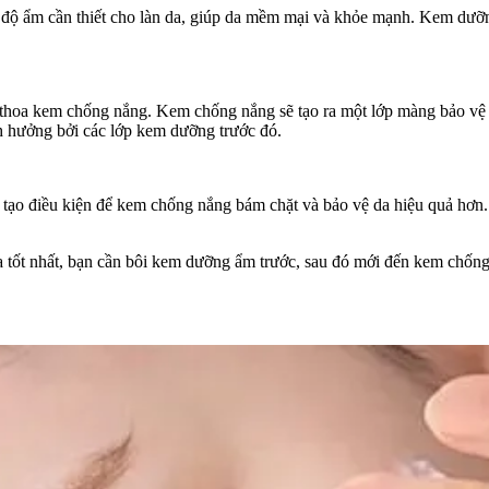
độ ẩm cần thiết cho làn da, giúp da mềm mại và khỏe mạnh. Kem dưỡng
 thoa kem chống nắng. Kem chống nắng sẽ tạo ra một lớp màng bảo vệ 
h hưởng bởi các lớp kem dưỡng trước đó.
 tạo điều kiện để kem chống nắng bám chặt và bảo vệ da hiệu quả hơn
a tốt nhất, bạn cần bôi kem dưỡng ẩm trước, sau đó mới đến kem chốn