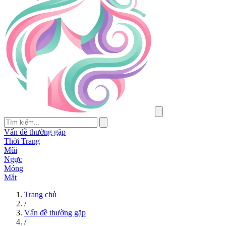
Vấn đề thường gặp
Thời Trang
Mũi
Ngực
Móng
Mắt
Trang chủ
/
Vấn đề thường gặp
/