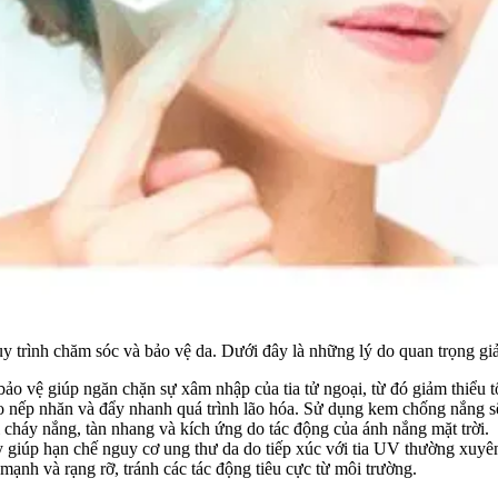
rình chăm sóc và bảo vệ da. Dưới đây là những lý do quan trọng giải t
bảo vệ giúp ngăn chặn sự xâm nhập của tia tử ngoại, từ đó giảm thiểu 
 nếp nhăn và đẩy nhanh quá trình lão hóa. Sử dụng kem chống nắng sẽ
háy nắng, tàn nhang và kích ứng do tác động của ánh nắng mặt trời.
giúp hạn chế nguy cơ ung thư da do tiếp xúc với tia UV thường xuyê
ạnh và rạng rỡ, tránh các tác động tiêu cực từ môi trường.