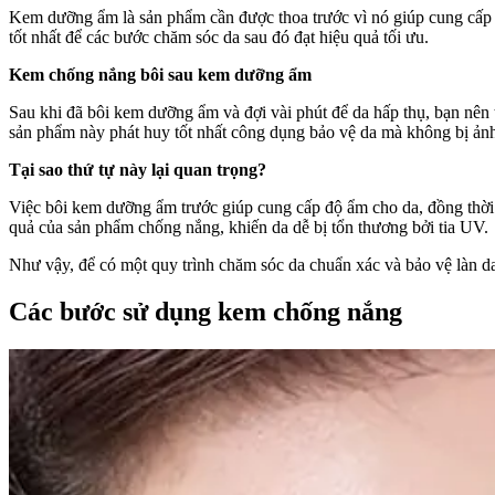
Kem dưỡng ẩm là sản phẩm cần được thoa trước vì nó giúp cung cấp 
tốt nhất để các bước chăm sóc da sau đó đạt hiệu quả tối ưu.
Kem chống nắng bôi sau kem dưỡng ẩm
Sau khi đã bôi kem dưỡng ẩm và đợi vài phút để da hấp thụ, bạn nên
sản phẩm này phát huy tốt nhất công dụng bảo vệ da mà không bị ản
Tại sao thứ tự này lại quan trọng?
Việc bôi kem dưỡng ẩm trước giúp cung cấp độ ẩm cho da, đồng thời
quả của sản phẩm chống nắng, khiến da dễ bị tổn thương bởi tia UV.
Như vậy, để có một quy trình chăm sóc da chuẩn xác và bảo vệ làn d
Các bước sử dụng kem chống nắng