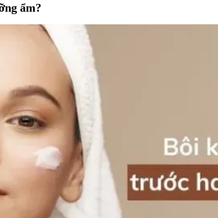
ưỡng ẩm?